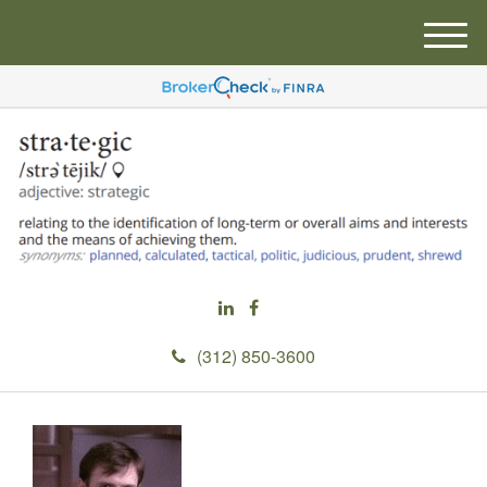
M
e
n
u
(312) 850-3600